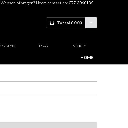
Wensen of vragen? Neem contact op:
077-3060136
Totaal € 0,00
BARBECUE
TAPAS
MEER
HOME