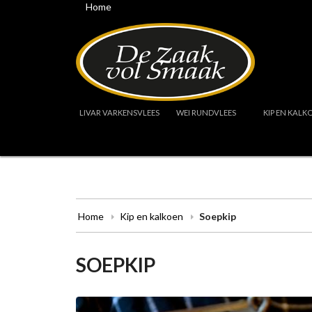
Home
LIVAR VARKENSVLEES
WEI RUNDVLEES
KIP EN KALK
Home
Kip en kalkoen
Soepkip
SOEPKIP