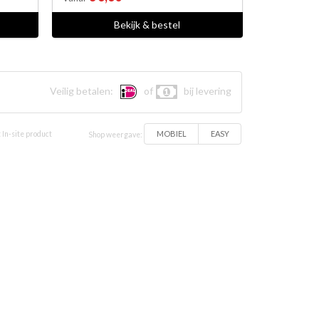
Bekijk & bestel
Veilig betalen:
of
bij levering
MOBIEL
EASY
 In-site product
Shop weergave: