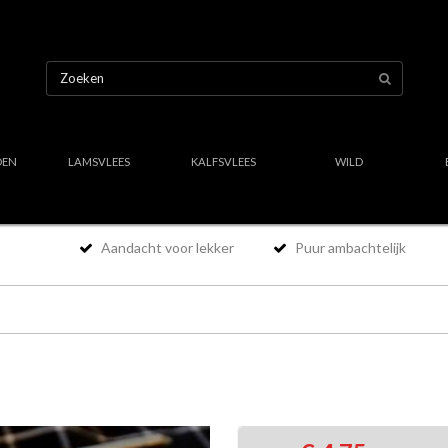
OEN
LAMSVLEES
KALFSVLEES
WILD
Aandacht voor lekker
Puur ambachtelijk