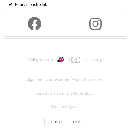
Puur ambachtelijk
Veilig betalen:
of
bij levering
Algemene voorwaarden
Privacy Statement
Een Bon Vivant In-site product
Shop weergave:
DESKTOP
EASY