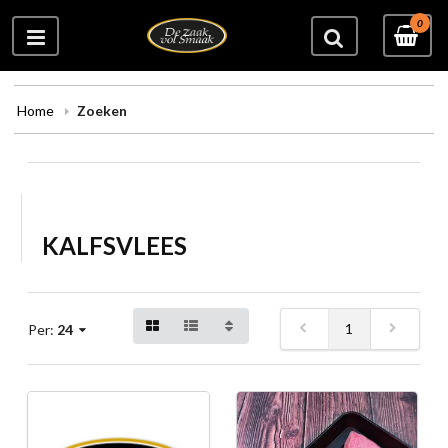
0
Home
Zoeken
KALFSVLEES
1
Per:
24