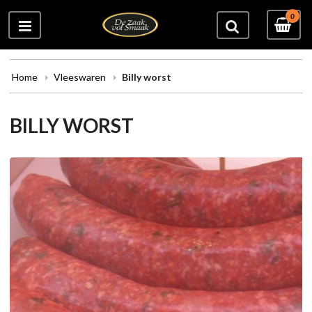
0
Home
Vleeswaren
Billy worst
BILLY WORST