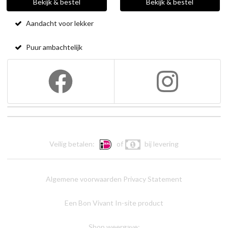
Bekijk & bestel
Bekijk & bestel
Aandacht voor lekker
Puur ambachtelijk
Veilig betalen:
of
bij levering
Algemene voorwaarden
Privacy Statement
Een Bon Vivant In-site product
Shop weergave: