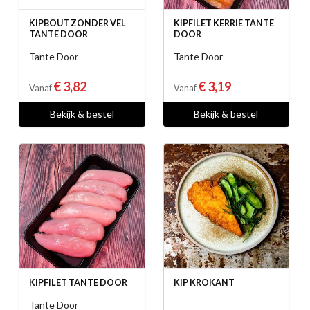
KIPBOUT ZONDER VEL
KIPFILET KERRIE TANTE
TANTE DOOR
DOOR
Tante Door
Tante Door
€ 3,82
€ 3,19
Vanaf
Vanaf
Bekijk & bestel
Bekijk & bestel
KIPFILET TANTE DOOR
KIP KROKANT
Tante Door