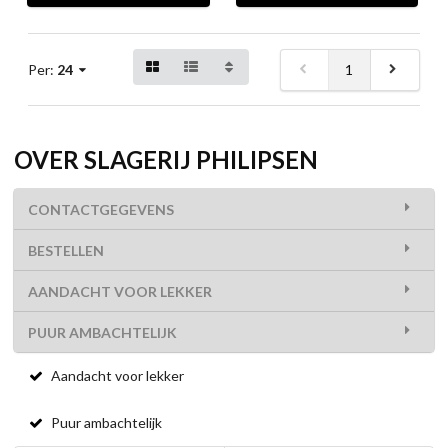
1
Per:
24
OVER SLAGERIJ PHILIPSEN
CONTACTGEGEVENS
BESTELLEN
AANDACHT VOOR LEKKER
PUUR AMBACHTELIJK
Aandacht voor lekker
Puur ambachtelijk