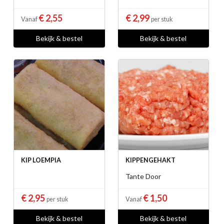
€ 2,55
€ 2,99
Vanaf
per stuk
Bekijk & bestel
Bekijk & bestel
KIP LOEMPIA
KIPPENGEHAKT
Tante Door
€ 2,95
€ 1,50
per stuk
Vanaf
Bekijk & bestel
Bekijk & bestel