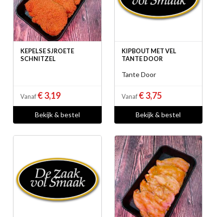
KEPELSE SJROETE
KIPBOUT MET VEL
SCHNITZEL
TANTE DOOR
Tante Door
€ 3,19
€ 3,75
Vanaf
Vanaf
Bekijk & bestel
Bekijk & bestel