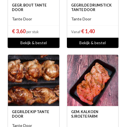
GEGR. BOUT TANTE
GEGRILDE DRUMSTICK
DOOR
TANTE DOOR
Tante Door
Tante Door
€ 3,60
€ 1,40
per stuk
Vanaf
Bekijk & bestel
Bekijk & bestel
GEGRILDE KIP TANTE
GEM. KALKOEN
DOOR
SJROETE FARM
Tante Door