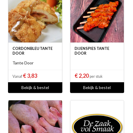
CORDONBLEU TANTE
DIJENSPIES TANTE
DOOR
DOOR
Tante Door
€ 3,83
€ 2,20
Vanaf
per stuk
Bekijk & bestel
Bekijk & bestel