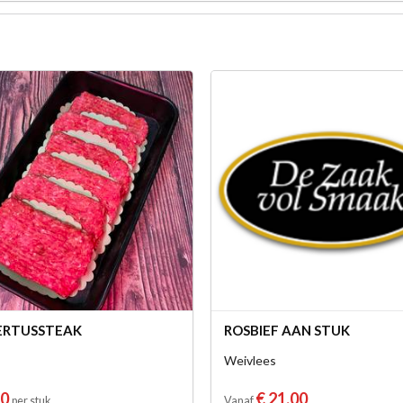
ERTUSSTEAK
ROSBIEF AAN STUK
Weivlees
20
€ 21,00
per stuk
Vanaf