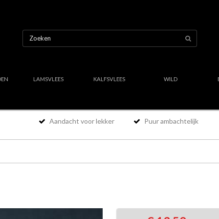
OEN
LAMSVLEES
KALFSVLEES
WILD
Aandacht voor lekker
Puur ambachtelijk