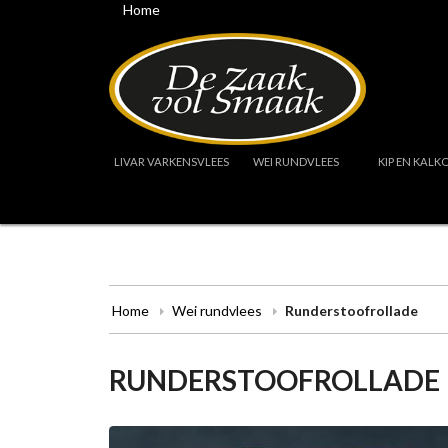
Home
LIVAR VARKENSVLEES
WEI RUNDVLEES
KIP EN KALK
Home
Wei rundvlees
Runderstoofrollade
RUNDERSTOOFROLLADE