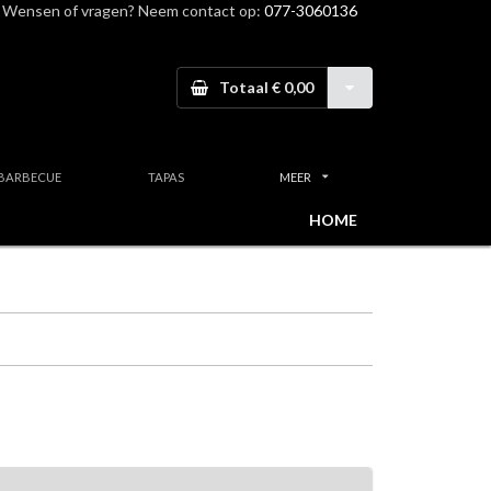
Wensen of vragen? Neem contact op:
077-3060136
Totaal € 0,00
BARBECUE
TAPAS
MEER
HOME