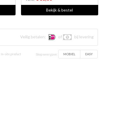
Bekijk & bestel
Veilig betalen:
of
bij levering
MOBIEL
EASY
 In-site product
Shop weergave: